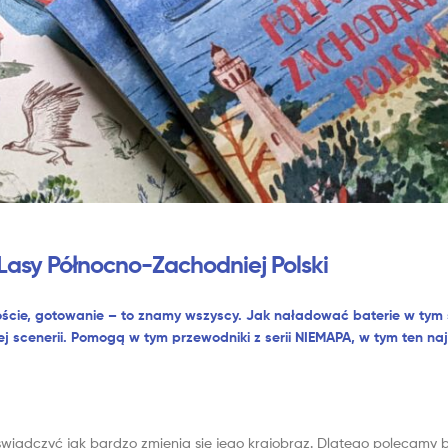
 Lasy Północno-Zachodniej Polski
oście, gotowanie – to znamy wszyscy. Jak naładować baterie w tym
ej scenerii. Pomogą w tym przewodniki z serii NIEMAPA, w tym ten na
wiadczyć jak bardzo zmienia się jego krajobraz. Dlatego polecamy 