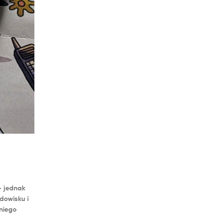
–
jednak
dowisku i
niego