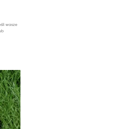
śli wasze
ub