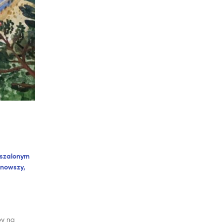
 szalonym
jnowszy,
by na