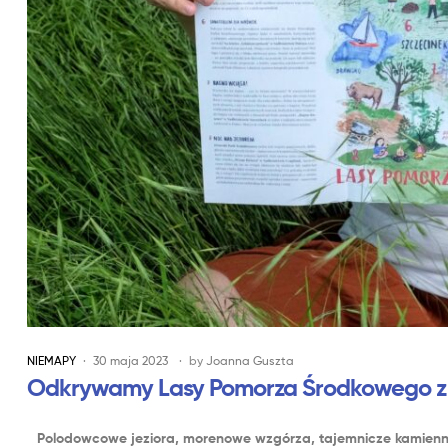
NIEMAPY
30 maja 2023
by
Joanna Guszta
Odkrywamy Lasy Pomorza Środkowego z
Polodowcowe jeziora, morenowe wzgórza, tajemnicze kamienne 