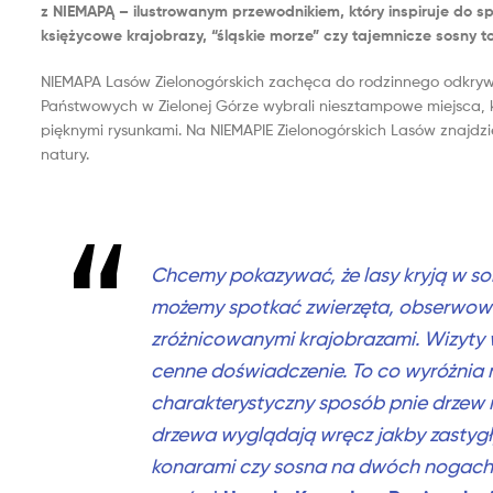
z NIEMAPĄ – ilustrowanym przewodnikiem, który inspiruje do 
księżycowe krajobrazy, “śląskie morze” czy tajemnicze sosny t
NIEMAPA Lasów Zielonogórskich zachęca do rodzinnego odkrywan
Państwowych w Zielonej Górze wybrali niesztampowe miejsca, któr
pięknymi rysunkami. Na NIEMAPIE Zielonogórskich Lasów znajdz
natury.
Chcemy pokazywać, że lasy kryją w sob
możemy spotkać zwierzęta, obserwowa
zróżnicowanymi krajobrazami. Wizyty w
cenne doświadczenie. To co wyróżnia 
charakterystyczny sposób pnie drzew m
drzewa wyglądają wręcz jakby zastygł
konarami czy sosna na dwóch nogach w