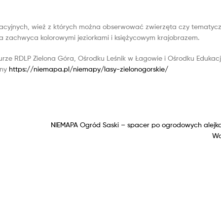
dukacyjnych, wież z których można obserwować zwierzęta czy tematyc
ra zachwyca kolorowymi jeziorkami i księżycowym krajobrazem.
ze RDLP Zielona Góra, Ośrodku Leśnik w Łagowie i Ośrodku Edukacj
ony
https://niemapa.pl/niemapy/lasy-zielonogorskie/
NIEMAPA Ogród Saski – spacer po ogrodowych alejkach
Wa