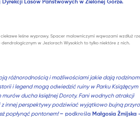
j Dyrekcji Lasów Państwowych w Zielonej Górze.
a ciekawe leśne wyprawy. Spacer malowniczymi wąwozami wzdłuż rze
e dendrologicznym w Jeziorach Wysokich to tylko niektóre z nich.
oją różnorodnością i możliwościami jakie dają rodzinom
istorii i legend mogą odwiedzić ruiny w Parku Książęcym
 murów ducha księżnej Doroty. Fani wodnych atrakcji
i z innej perspektywy podziwiać wyjątkowo bujną przyro
Małgosia Żmijska 
 też popłynąć pontonem!
– podkreśla