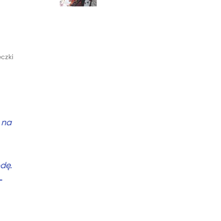
czki
 na
dę.
–