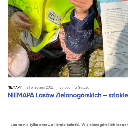
NIEMAPY
23 września 2022
by
Joanna Guszta
NIEMAPA Lasów Zielonogórskich – szlaki
Las to nie tylko drzewa i kręte ścieżki. W zielonogórskich lasa