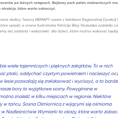
spacerów po leśnych ostępach. Bajkowy park pełen malowniczych mo
o atrakcje, które warto zobaczyć.
ia okolicy. Twórcy NIEMAPY razem z leśnikami Regionalnej Dyrekcji
e opisali, a znana ilustratorka Patricija Bliuj-Stodulska ozdobiła ca
iemy też zadania i wskazówki dla dzieci, które można wykonać będąc
ie wiele tajemniczych i pięknych zakątków. To w nich
ć ptaki, oddychać czystym powietrzem i nacieszyć oc
 lesie pozwalają się zrelaksować i wyciszyć, a to bardz
nasze bory to wyjątkowe sosny. Powyginane w
ożna znaleźć w kilku miejscach w regionie. Niektóre
y w tańcu. Sosna Ośmiornica z wijącymi się ośmioma
 Nadleśnictwie Wymiarki to okazy, które warto zobac