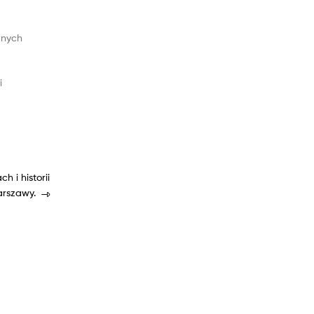
znych
i
 i historii
rszawy.