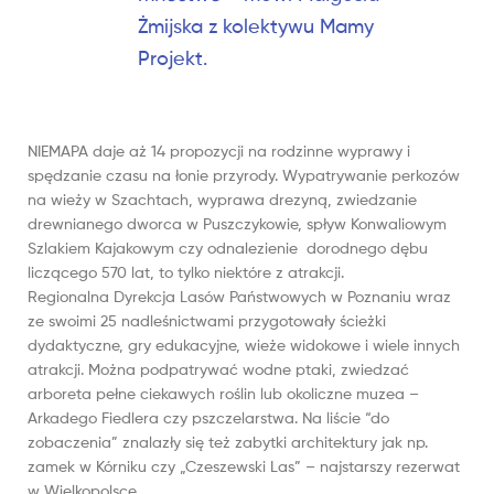
Żmijska z kolektywu Mamy
Projekt.
NIEMAPA daje aż 14 propozycji na rodzinne wyprawy i
spędzanie czasu na łonie przyrody. Wypatrywanie perkozów
na wieży w Szachtach, wyprawa drezyną, zwiedzanie
drewnianego dworca w Puszczykowie, spływ Konwaliowym
Szlakiem Kajakowym czy odnalezienie dorodnego dębu
liczącego 570 lat, to tylko niektóre z atrakcji.
Regionalna Dyrekcja Lasów Państwowych w Poznaniu wraz
ze swoimi 25 nadleśnictwami przygotowały ścieżki
dydaktyczne, gry edukacyjne, wieże widokowe i wiele innych
atrakcji. Można podpatrywać wodne ptaki, zwiedzać
arboreta pełne ciekawych roślin lub okoliczne muzea –
Arkadego Fiedlera czy pszczelarstwa. Na liście “do
zobaczenia” znalazły się też zabytki architektury jak np.
zamek w Kórniku czy „Czeszewski Las” – najstarszy rezerwat
w Wielkopolsce.