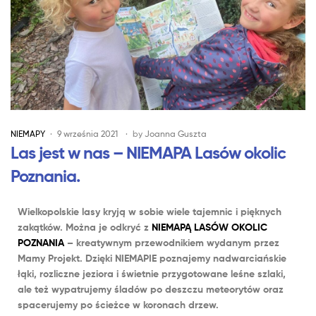
NIEMAPY
9 września 2021
by
Joanna Guszta
Las jest w nas – NIEMAPA Lasów okolic
Poznania.
Wielkopolskie lasy kryją w sobie wiele tajemnic i pięknych
zakątków. Można je odkryć z
NIEMAPĄ LASÓW OKOLIC
POZNANIA
– kreatywnym przewodnikiem wydanym przez
Mamy Projekt. Dzięki NIEMAPIE poznajemy nadwarciańskie
łąki, rozliczne jeziora i świetnie przygotowane leśne szlaki,
ale też wypatrujemy śladów po deszczu meteorytów oraz
spacerujemy po ścieżce w koronach drzew.