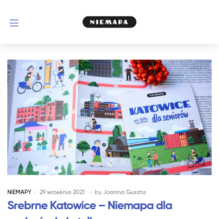
NIEMAPY
29 września 2021
by
Joanna Guszta
Srebrne Katowice – Niemapa dla