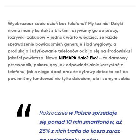
Wyobrażasz sobie dzień bez telefonu? My też nie! Dzięki
niemu mamy kontakt z bliskimi, używamy go do pracy,
rozrywki, zakupów
–
jednak warto wiedzieć, że każde
sprawdzenie powiadomień generuje ślad węglowy, a
produkcja i użytkowanie telefonów odbija się na środowisku i
jakości powietrza. Nowa
NIEMAPA Halo? Eko!
–
to darmowy
przewodnik, pokazujący jak odpowiedzialnie korzystać z
telefonu, jak o niego dbać oraz że cyfrowy detox to coś co
powinniśmy fundować nie tylko dzieciom, ale i samym sobie.
w Polsce sprzedaje
Rokrocznie
się
ponad 10 mln smartfonów
, aż
25% z nich trafia do kosza zaraz
po uszkodzeniu,
a góry