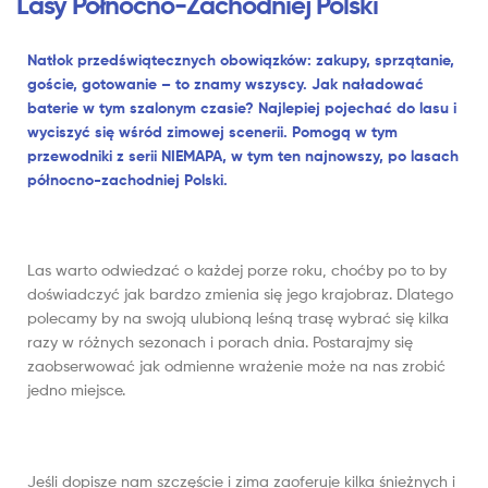
Lasy Północno-Zachodniej Polski
Natłok przedświątecznych obowiązków: zakupy, sprzątanie,
goście, gotowanie – to znamy wszyscy. Jak naładować
baterie w tym szalonym czasie? Najlepiej pojechać do lasu i
wyciszyć się wśród zimowej scenerii. Pomogą w tym
przewodniki z serii NIEMAPA, w tym ten najnowszy, po lasach
północno-zachodniej Polski.
Las warto odwiedzać o każdej porze roku, choćby po to by
doświadczyć jak bardzo zmienia się jego krajobraz. Dlatego
polecamy by na swoją ulubioną leśną trasę wybrać się kilka
razy w różnych sezonach i porach dnia. Postarajmy się
zaobserwować jak odmienne wrażenie może na nas zrobić
jedno miejsce.
Jeśli dopisze nam szczęście i zima zaoferuje kilka śnieżnych i